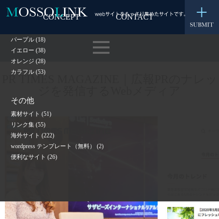
グリーン
(80)
CONCEPT
CONTACT
レッド
(57)
ピンク
(30)
パープル
(18)
イエロー
(38)
オレンジ
(28)
カラフル
(53)
PR TIMES MAGAZINE｜広報PRのナレッ
ジを発信するWebメディア
その他
素材サイト
(51)
リンク集
(55)
海外サイト
(222)
wordpress テンプレート（無料）
(2)
便利なサイト
(26)